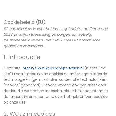
Consent
Consent
Consent
Consent
Consent
Consent
to
to
to
to
to
to
service
service
service
service
service
service
elementor
wordpress
google-
complianz
google-
diversen
Cookiebeleid (EU)
analytics
fonts
Dit cookiebeleid is voor het laatst geüpdatet op 10 februari
2026 en is van toepassing op burgers en wettelijk
permanente inwoners van het Europese Economische
gebied en Zwitserland.
1. Introductie
Onze site,
https://www.kruisbandperikelen.nl
(hierna: "de
site") maakt gebruik van cookies en andere gerelateerde
technologieën (gemakshalve worden alle technologieën
"cookies" genoemd). Cookies worden ook geplaatst door
derden die we hebben ingeschakeld. In het onderstaande
document informeren we u over het gebruik van cookies
op onze site.
2. Wat zijn cookies