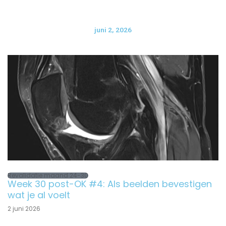
juni 2, 2026
Revalidatie maand 24-30
Week 30 post-OK #4: Als beelden bevestigen
wat je al voelt
2 juni 2026