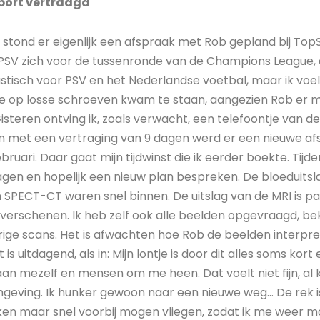
port vertraagd
ond er eigenlijk een afspraak met Rob gepland bij TopSu
PSV zich voor de tussenronde van de Champions League,
stisch voor PSV en het Nederlandse voetbal, maar ik vo
 op losse schroeven kwam te staan, aangezien Rob er mees
isteren ontving ik, zoals verwacht, een telefoontje van de
en met een vertraging van 9 dagen werd er een nieuwe a
uari. Daar gaat mijn tijdwinst die ik eerder boekte. Tij
agen en hopelijk een nieuw plan bespreken. De bloeduitsl
SPECT-CT waren snel binnen. De uitslag van de MRI is pas
 verschenen. Ik heb zelf ook alle beelden opgevraagd, be
ige scans. Het is afwachten hoe Rob de beelden interpre
s uitdagend, als in: Mijn lontje is door dit alles soms kort 
n mezelf en mensen om me heen. Dat voelt niet fijn, al kr
mgeving. Ik hunker gewoon naar een nieuwe weg… De rek is
n maar snel voorbij mogen vliegen, zodat ik me weer m