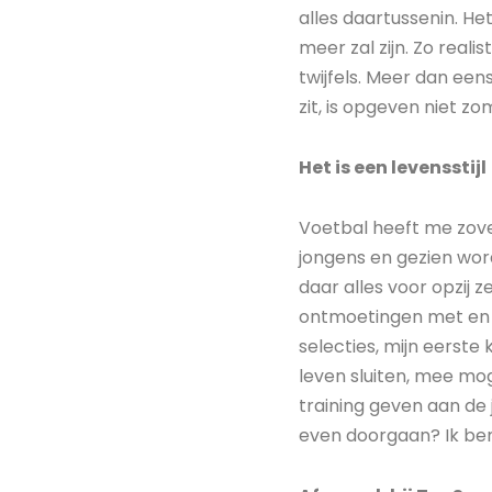
alles daartussenin. He
meer zal zijn. Zo reali
twijfels. Meer dan een
zit, is opgeven niet z
Het is een levensstijl
Voetbal heeft me zove
jongens en gezien wor
daar alles voor opzij
ontmoetingen met en 
selecties, mijn eerst
leven sluiten, mee mog
training geven aan de j
even doorgaan? Ik ben 