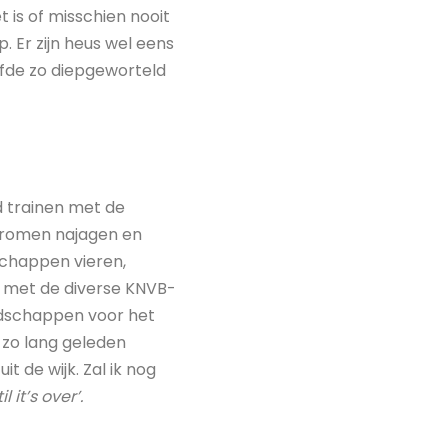
 is of misschien nooit
. Er zijn heus wel eens
iefde zo diepgeworteld
d trainen met de
dromen najagen en
schappen vieren,
 met de diverse KNVB-
endschappen voor het
 zo lang geleden
t de wijk. Zal ik nog
til it’s over’.