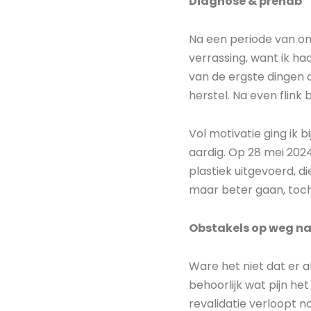
Diagnose & prehab
Na een periode van on
verrassing, want ik ha
van de ergste dingen d
herstel. Na even flink
Vol motivatie ging ik b
aardig. Op 28 mei 2024
plastiek uitgevoerd, d
maar beter gaan, toc
Obstakels op weg na
Ware het niet dat er 
behoorlijk wat pijn he
revalidatie verloopt n