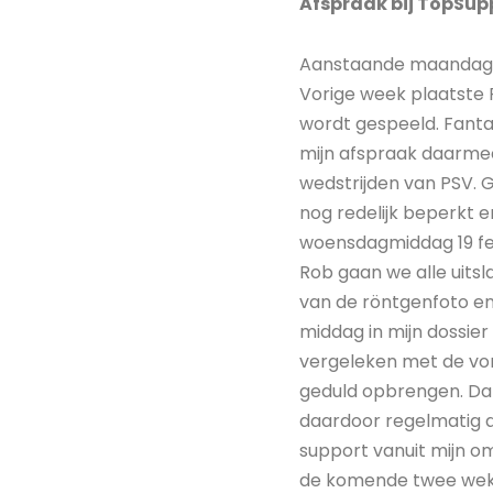
Afspraak bij TopSup
Aanstaande maandag st
Vorige week plaatste 
wordt gespeeld. Fanta
mijn afspraak daarmee
wedstrijden van PSV. G
nog redelijk beperkt 
woensdagmiddag 19 febr
Rob gaan we alle uitsl
van de röntgenfoto en 
middag in mijn dossier
vergeleken met de vor
geduld opbrengen. Dat i
daardoor regelmatig aa
support vanuit mijn o
de komende twee weke