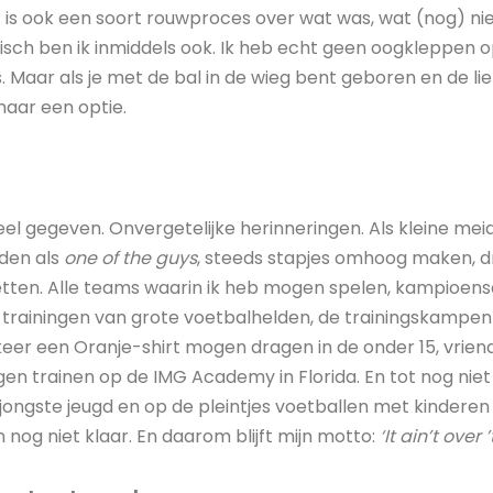
t is ook een soort rouwproces over wat was, wat (nog) niet
stisch ben ik inmiddels ook. Ik heb echt geen oogkleppen op
s. Maar als je met de bal in de wieg bent geboren en de l
omaar een optie.
el gegeven. Onvergetelijke herinneringen. Als kleine mei
den als
one of the guys
, steeds stapjes omhoog maken, 
 zetten. Alle teams waarin ik heb mogen spelen, kampioen
trainingen van grote voetbalhelden, de trainingskampen
e keer een Oranje-shirt mogen dragen in de onder 15, vri
en trainen op de IMG Academy in Florida. En tot nog niet
ongste jeugd en op de pleintjes voetballen met kinderen ui
nog niet klaar. En daarom blijft mijn motto:
‘It ain’t over ’