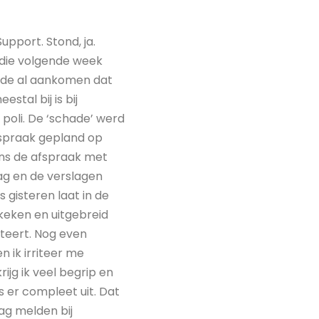
pport. Stond, ja.
 die volgende week
elde al aankomen dat
tal bij is bij
 poli. De ‘schade’ werd
fspraak gepland op
dens de afspraak met
ag en de verslagen
 gisteren laat in de
keken en uitgebreid
teert. Nog even
en ik irriteer me
ijg ik veel begrip en
 er compleet uit. Dat
ag melden bij