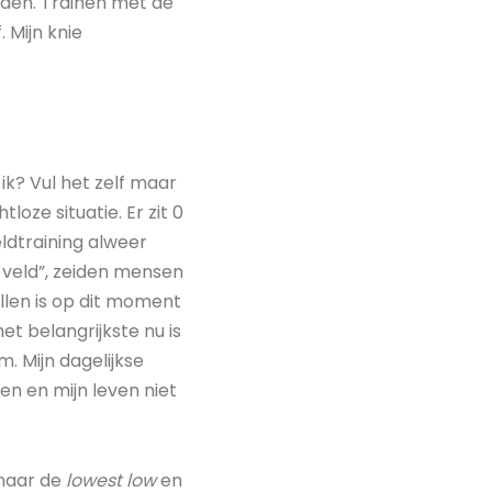
den. Trainen met de
 Mijn knie
ik? Vul het zelf maar
oze situatie. Er zit 0
eldtraining alweer
 veld”, zeiden mensen
llen is op dit moment
het belangrijkste nu is
. Mijn dagelijkse
en en mijn leven niet
naar de
lowest low
en