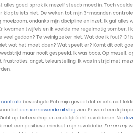
 alles goed, sprak ik mezelf steeds moed in. Toch voelde
jf. Er klopte iets niet. De weken tot mijn 3-maanden control
ng moeizaam, ondanks mijn discipline en inzet. Ik gaf alles
 Er kwamen twijfels en ik voelde me regelmatig somber. Ha
e veel gedaan? Te weinig zeker niet. Wat doe ik fout? Of
niet wat het moet doen? Wat speelt er? Komt dit ooit goe
 wedstrijd maar nooit gespeeld. Ik was boos. Op mezelf, op
rustraties, angst, teleurstelling. Ik was in strijd met mez
rden.
controle
bevestigde Rob mijn gevoel dat er iets niet lekk
can liet
een verrassende uitslag
zien. Er werd een kijkope
Zicht op beterschap en eindelijk écht revalideren. Na
dez
ik met een positieve mindset mijn revalidatie.
I’m on my w