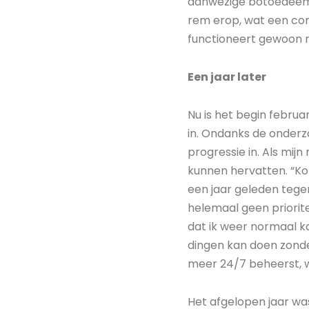
aanwezige botoedeem i
rem erop, wat een comb
functioneert gewoon n
Een jaar later
Nu is het begin februa
in. Ondanks de onderzoe
progressie in. Als mijn
kunnen hervatten. “Ko
een jaar geleden tege
helemaal geen prioritei
dat ik weer normaal ka
dingen kan doen zonder
meer 24/7 beheerst, wan
Het afgelopen jaar wa