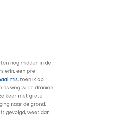
zaten nog midden in de
rs erin, een pre-
maal mis
, toen ik op
n as weg wilde draaien
ze keer met grote
ging naar de grond,
eft gevolgd, weet dat