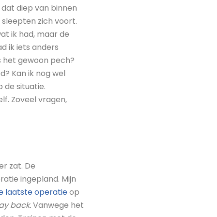
 dat diep van binnen
e sleepten zich voort.
 wat ik had, maar de
d ik iets anders
 is het gewoon pech?
d? Kan ik nog wel
 de situatie.
elf. Zoveel vragen,
er zat. De
ratie ingepland. Mijn
e laatste operatie
op
ay back.
Vanwege het