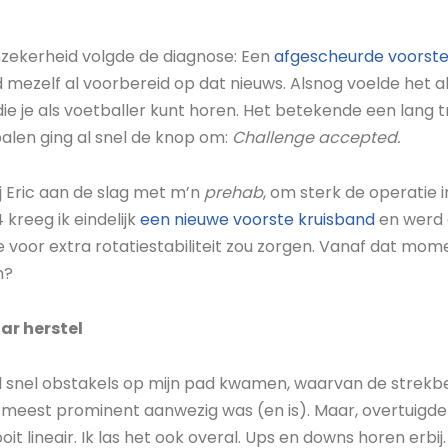
zekerheid volgde de diagnose: Een
afgescheurde voorste
d mezelf al voorbereid op dat nieuws. Alsnog voelde het al
ie je als voetballer kunt horen. Het betekende een lang t
 balen ging al snel de knop om:
Challenge accepted.
ij Eric aan de slag met m’n
prehab
, om sterk de operatie in
 kreeg ik eindelijk
een nieuwe voorste kruisband
en werd 
ie voor extra rotatiestabiliteit zou zorgen. Vanaf dat mom
h?
ar herstel
al snel obstakels op mijn pad kwamen, waarvan de strek
t meest prominent aanwezig was (en is). Maar, overtuigde 
ooit lineair. Ik las het ook overal. Ups en downs horen er