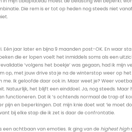
n mijn tibiaplateau moest de belasting wel beperkt wor
inatie. Die rem is er tot op heden nog steeds niet vanaf.
iet.
ri. Eén jaar later en bijna 9 maanden post-OK. En waar sta 
ken die er lopen voelt het inmiddels soms als een uitzichtl
 revalidatie ‘volgens het boekje’ was gegaan, had ik mijn v
m op, met jouw drive sta je na de winterstop weer op het
n me. Ik geloofde daar ook in. Maar weet je? Weer voetba
t. Natuurlijk, het blijft een einddoel. Ja, nog steeds. Maar 
n functioneren. Dat ik ’s ochtends normaal de trap af kom
 pijn en beperkingen. Dat mijn knie doet wat ‘ie moet do
t bij elke stap die ik zet is daar de confrontatie.
s een achtbaan van emoties. Ik ging van de
highest high