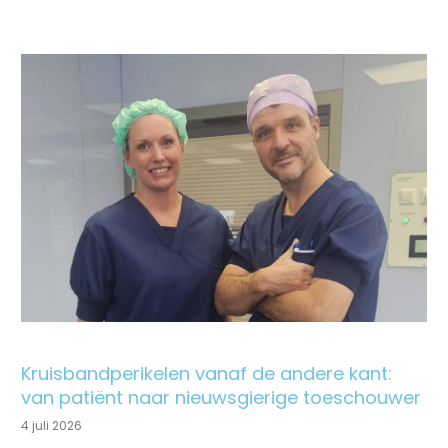
Kruisbandperikelen vanaf de andere kant:
van patiënt naar nieuwsgierige toeschouwer
4 juli 2026