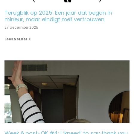
Terugblik op 2025: Een jaar dat begon in
mineur, maar eindigt met vertrouwen
27 december 2025
Lees verder
Week 6 post-OK #4: I ‘kneed’ to say thank you