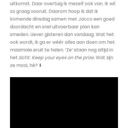
uitkomst. Daar overtuig ik mezelf ook van. Ik wil
zo graag vooruit. Daarom hoop ik dat ik
komende dinsdag samen met Jacco een goed
doordacht en snel uitvoerbaar plan kan
smeden. Liever gisteren dan vandaag. Wat het
ook wordt, ik ga er wéér alles aan doen om het
maximale eruit te halen. ‘Ze’ staan nog altijd in
het zicht:
Keep your eyes on the prize.
Wat zijn
ze mooi, hè? ⬇️