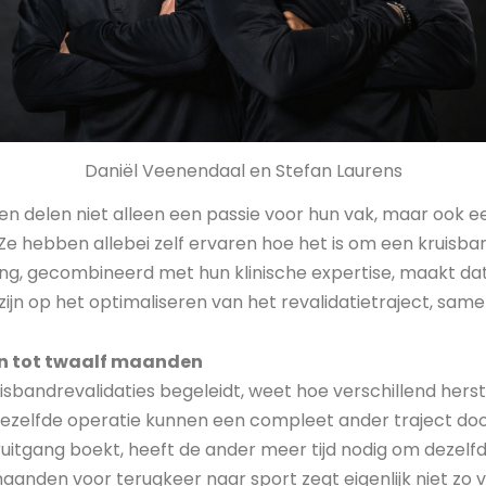
Daniël Veenendaal en Stefan Laurens
en delen niet alleen een passie voor hun vak, maar ook e
e hebben allebei zelf ervaren hoe het is om een kruisban
ng, gecombineerd met hun klinische expertise, maakt dat z
ijn op het optimaliseren van het revalidatietraject, sam
n tot twaalf maanden
uisbandrevalidaties begeleidt, weet hoe verschillend hers
ezelfde operatie kunnen een compleet ander traject d
ruitgang boekt, heeft de ander meer tijd nodig om dezelfd
 maanden voor terugkeer naar sport zegt eigenlijk niet zo v