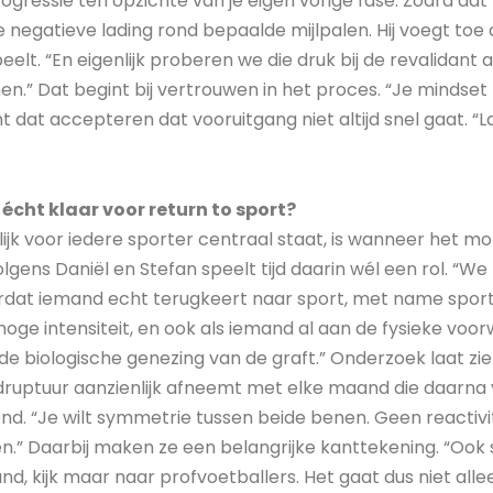
gressie ten opzichte van je eigen vorige fase. Zodra dat
e negatieve lading rond bepaalde mijlpalen. Hij voegt toe
eelt. “En eigenlijk proberen we die druk bij de revalidant 
” Dat begint bij vertrouwen in het proces. “Je mindset 
 dat accepteren dat vooruitgang niet altijd snel gaat. “
cht klaar voor return to sport?
elijk voor iedere sporter centraal staat, is wanneer het 
 Volgens Daniël en Stefan speelt tijd daarin wél een rol. “
dat iemand echt terugkeert naar sport, met name spor
ge intensiteit, en ook als iemand al aan de fysieke voo
e biologische genezing van de graft.” Onderzoek laat zien
ruptuur aanzienlijk afneemt met elke maand die daarna vo
nd. “Je wilt symmetrie tussen beide benen. Geen reactivite
n.” Daarbij maken ze een belangrijke kanttekening. “Oo
d, kijk maar naar profvoetballers. Het gaat dus niet all