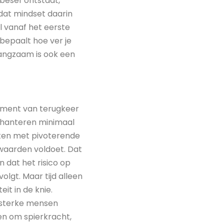
 besef ontstaat,
 dat mindset daarin
al vanaf het eerste
bepaalt hoe ver je
Langzaam is ook een
moment van terugkeer
We hanteren minimaal
ten met pivoterende
rwaarden voldoet. Dat
 dat het risico op
lgt. Maar tijd alleen
it in de knie.
k sterke mensen
een om spierkracht,