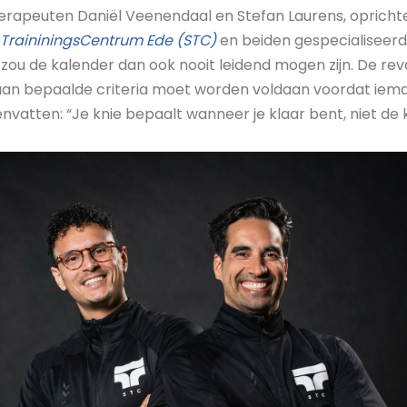
erapeuten Daniël Veenendaal en Stefan Laurens, opricht
 TraininingsCentrum Ede (STC)
en beiden gespecialiseerd
 zou de kalender dan ook nooit leidend mogen zijn. De reva
 aan bepaalde criteria moet worden voldaan voordat iema
menvatten: “Je knie bepaalt wanneer je klaar bent, niet de 