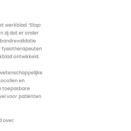
het werkblad
“Stap
n zij dat er onder
sbandrevalidatie
r fysiotherapeuten
kblad ontwikkeld.
 wetenschappelijke
otocollen en
ch toepasbare
wel voor patiënten
d over: