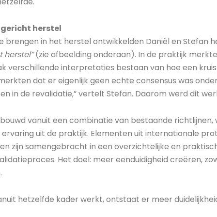
hetzelfde.
gericht herstel
 brengen in het herstel ontwikkelden Daniël en Stefan 
 herstel”
(zie afbeelding onderaan). In de praktijk merkte
k verschillende interpretaties bestaan van hoe een krui
merkten dat er eigenlijk geen echte consensus was onde
n in de revalidatie,” vertelt Stefan. Daarom werd dit wer
bouwd vanuit een combinatie van bestaande richtlijnen,
e ervaring uit de praktijk. Elementen uit internationale pr
jnen zijn samengebracht in een overzichtelijke en praktis
validatieproces. Het doel: meer eenduidigheid creëren, zo
.
uit hetzelfde kader werkt, ontstaat er meer duidelijkhei