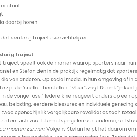
er staat
gt
ia daarbij horen
at een lang traject overzichtelijker.
durig traject
t traject speelt ook de manier waarop sporters naar hun 
Daniël en Stefan zien in de praktijk regelmatig dat sporte
die van anderen. Op social media, in hun omgeving of in d
 zijn die ‘sneller’ herstellen. “Maar”, zegt Daniël, “je kunt j
 in de vorige fase.” Iedere knie reageert anders op een ope
veau, belasting, eerdere blessures en individuele genezing
twee ogenschijnlijk vergelijkbare revalidaties toch totaal
orters zich voortdurend spiegelen aan anderen, ontstaat 
 zou moeten kunnen
. Volgens Stefan helpt het daarom om 