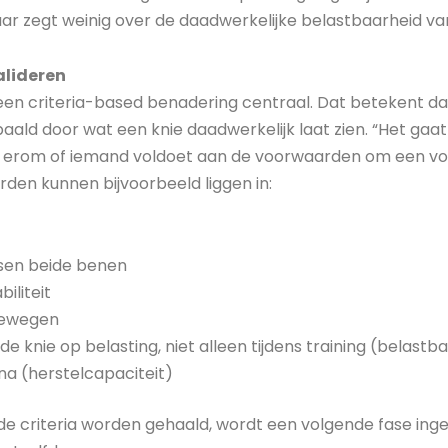
 maar zegt weinig over de daadwerkelijke belastbaarheid va
alideren
t een criteria-based benadering centraal. Dat betekent da
aald door wat een knie daadwerkelijk laat zien. “Het gaat
aat erom of iemand voldoet aan de voorwaarden om een v
den kunnen bijvoorbeeld liggen in:
sen beide benen
iliteit
bewegen
de knie op belasting, niet alleen tijdens training (belast
a (herstelcapaciteit)
 criteria worden gehaald, wordt een volgende fase ing