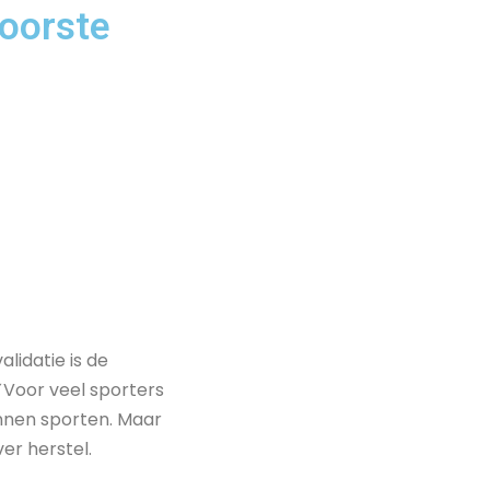
voorste
idatie is de
Voor veel sporters
unnen sporten. Maar
ver herstel.