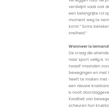
verleggen naar de pro
verdwijnt vaak ook d
een belangrijke rol sp
moment weg te nemen.
komt.” Soms betekent
snelheid.”
Wanneer is iemand é
De vraag die uiteind
naar sport veilig is.
twaalf maanden voor
bewegingen en met ho
heeft te maken met d
een nieuwe kruisband
is nooit doorslaggeve
Kwaliteit van bewege
scheuren hun kruisban