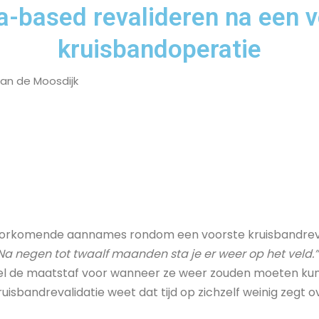
ia-based revalideren na een 
kruisbandoperatie
van de Moosdijk
orkomende aannames rondom een voorste kruisbandreval
Na negen tot twaalf maanden sta je er weer op het veld.”
l snel de maatstaf voor wanneer ze weer zouden moeten k
ruisbandrevalidatie weet dat tijd op zichzelf weinig zegt o