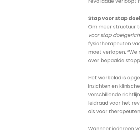
revalidatie verloopt 
Stap voor stap doel
Om meer structuur te
voor stap doelgericht
fysiotherapeuten vaa
moet verlopen. “We 
over bepaalde stappe
Het werkblad is opge
inzichten en klinisch
verschillende richtli
leidraad voor het re
als voor therapeuten
Wanneer iedereen van