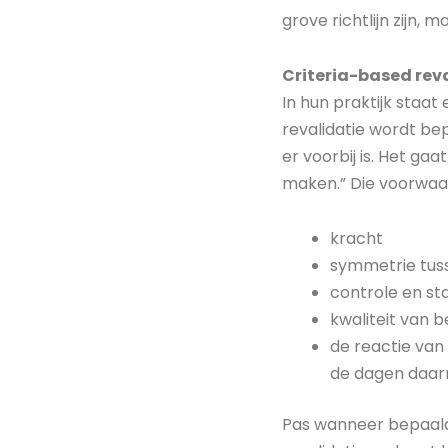
grove richtlijn zijn,
Criteria-based rev
In hun praktijk staa
revalidatie wordt bep
er voorbij is. Het g
maken.” Die voorwaar
kracht
symmetrie tus
controle en stab
kwaliteit van 
de reactie van 
de dagen daarn
Pas wanneer bepaalde