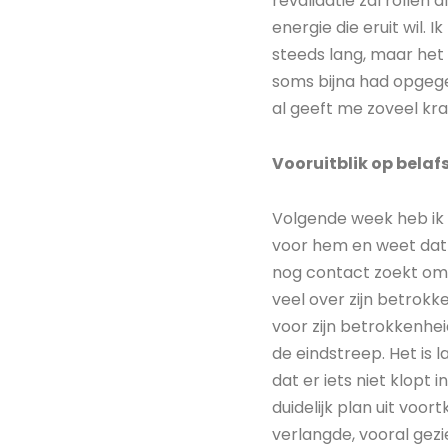
revalidatie zal rollen 
energie die eruit wil.
steeds lang, maar het
soms bijna had opgegev
al geeft me zoveel kr
Vooruitblik op bela
Volgende week heb ik 
voor hem en weet dat hi
nog contact zoekt omda
veel over zijn betrok
voor zijn betrokkenhe
de eindstreep. Het is 
dat er iets niet klopt 
duidelijk plan uit voo
verlangde, vooral gezi