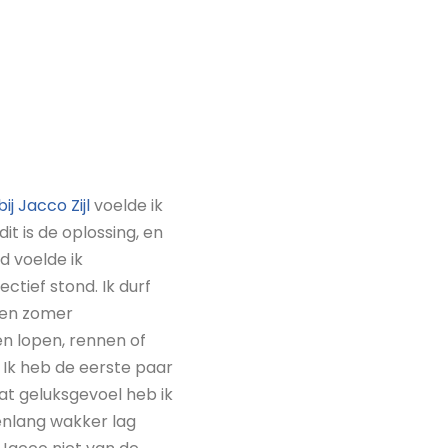
ij Jacco Zijl
voelde ik
it is de oplossing, en
jd voelde ik
ectief stond. Ik durf
 een zomer
en lopen, rennen of
 Ik heb de eerste paar
at geluksgevoel heb ik
enlang wakker lag