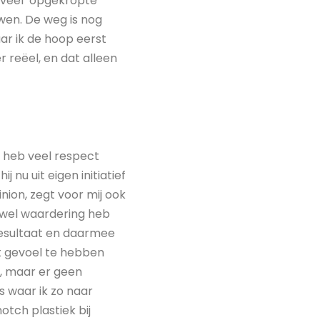
zoveel ‘opgekropte’
uwen. De weg is nog
ar ik de hoop eerst
 reëel, en dat alleen
k heb veel respect
 nu uit eigen initiatief
nion, zegt voor mij ook
zowel waardering heb
 resultaat en daarmee
et gevoel te hebben
an, maar er geen
s waar ik zo naar
otch plastiek bij