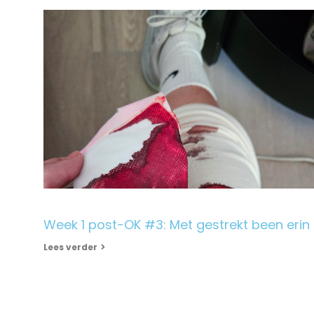
Week 1 post-OK #3: Met gestrekt been erin
Lees verder