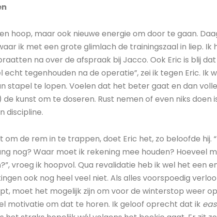
en
een hoop, maar ook nieuwe energie om door te gaan. Daag
 waar ik met een grote glimlach de trainingszaal in liep. I
raatten na over de afspraak bij Jacco. Ook Eric is blij dat 
echt tegenhouden na de operatie”, zei ik tegen Eric. Ik w
van stapel te lopen. Voelen dat het beter gaat en dan voll
er) de kunst om te doseren. Rust nemen of even niks doen i
n discipline.
kt om de rem in te trappen, doet Eric het, zo beloofde hij. 
e lang nog? Waar moet ik rekening mee houden? Hoevee
?”, vroeg ik hoopvol. Qua revalidatie heb ik wel het een 
ngen ook nog heel veel niet. Als alles voorspoedig verlo
t, moet het mogelijk zijn om voor de winterstop weer op 
el motivatie om dat te horen. Ik geloof oprecht dat ik
eas