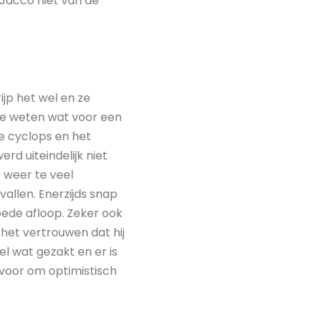
 Jacco niet van de
jp het wel en ze
ze weten wat voor een
de cyclops en het
rd uiteindelijk niet
k weer te veel
vallen. Enerzijds snap
goede afloop. Zeker ook
het vertrouwen dat hij
l wat gezakt en er is
rvoor om optimistisch