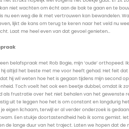
als het straks hopelijk wél volgens het boekje gaat. Er zit 
 Ik kan niet wachten om écht aan de bak te gaan en te bo
 is nu een weg die ik met vertrouwen kan bewandelen. Wa
en, lijkt de kans om terug te keren naar het veld nu weer
acht. Laat me heel even van dat gevoel genieten…
fspraak
een belafspraak met Rob Bogie, mijn ‘oude’ orthopeed. I
j altijd het beste met me voor heeft gehad. Het feit dat hij
t hij wil weten hoe het is gegaan tijdens mijn second opi
kenheid. Toch voelt het ook een beetje dubbel, omdat ik 
id als frustratie over het niet behalen van het gewenste
lastig uit te leggen hoe het is om constant en langdurig h
in je eigen lichaam, terwijl er al verder onderzoek is geda
rtkwam. Een stukje doortastendheid heb ik soms gemist. Iet
en de lange duur van het traject. Laten we hopen dat de n