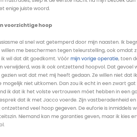
 frustraties, sliep ik de eerste nacht na mijn bezoek aan
het enige juiste woord.
n voorzichtige hoop
siasme al snel wat getemperd door mijn naasten. Ik begri
 willen me beschermen tegen teleurstelling, ook omdat 
rd ik wil dat dit goedkomt. Vóór
mijn vorige operatie
, toen 
 verwijderd, was ik ook ontzettend hoopvol. Dat gevoel we
ezien wat dat met mij heeft gedaan. Ze willen niet dat i
mogelijk niet uitkomen. Dan zou ik echt in een zwart gat 
 vind ik dat ik het volste vertrouwen móet hebben in een 
esprek dat ik met Jacco voerde. Zijn vastberadenheid en 
 ontzettend veel hoop gegeven. De euforie is inmiddels we
teitszin. Niemand kan me garanties geven, maar ik kies e
ol.