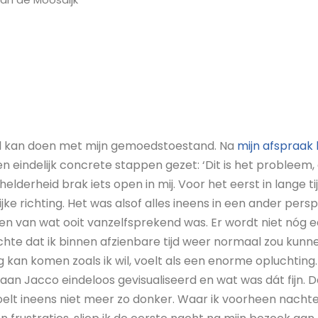
l kan doen met mijn gemoedstoestand. Na
mijn afspraak b
 eindelijk concrete stappen gezet: ‘Dit is het probleem, d
helderheid brak iets open in mij. Voor het eerst in lange ti
ijke richting. Het was alsof alles ineens in een ander persp
men van wat ooit vanzelfsprekend was. Er wordt niet nóg
hte dat ik binnen afzienbare tijd weer normaal zou kunn
kan komen zoals ik wil, voelt als een enorme opluchting.
an Jacco eindeloos gevisualiseerd en wat was dát fijn. D
voelt ineens niet meer zo donker. Waar ik voorheen nacht