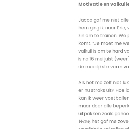
Motivatie en valkuil
Jacco gaf me niet all
hem ging ik naar Eric,
zin om te trainen. We p
komt. “Je moet me wel 
valkuil is om te hard 
is na 16 mei juist (we
de moeilijkste vorm va
Als het me zelf niet lu
er nu straks uit? Ho
kan ik weer voetballen
maar door alle beperki
uitpakken zoals gehoop
Wow
, het gaf me zove