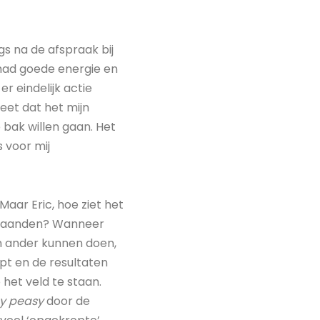
s na de afspraak bij
k had goede energie en
er eindelijk actie
eet dat het mijn
e bak willen gaan. Het
s voor mij
“Maar Eric, hoe ziet het
l maanden? Wanneer
en ander kunnen doen,
opt en de resultaten
het veld te staan.
y peasy
door de