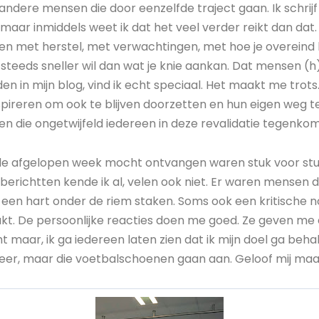
 andere mensen die door eenzelfde traject gaan. Ik schrijf
 maar inmiddels weet ik dat het veel verder reikt dan dat
elen met herstel, met verwachtingen, met hoe je overeind blijf
steeds sneller wil dan wat je knie aankan. Dat mensen (h
en in mijn blog, vind ik echt speciaal. Het maakt me trots
pireren om ook te blijven doorzetten en hun eigen weg te
n die ongetwijfeld iedereen in deze revalidatie tegenkom
n de afgelopen week mocht ontvangen waren stuk voor s
berichtten kende ik al, velen ook niet. Er waren mensen d
een hart onder de riem staken. Soms ook een kritische noo
akt. De persoonlijke reacties doen me goed. Ze geven me 
ht maar, ik ga iedereen laten zien dat ik mijn doel ga beha
eer, maar die voetbalschoenen gaan aan. Geloof mij maa