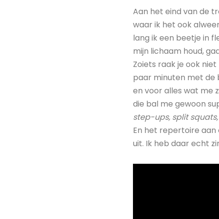
Aan het eind van de t
waar ik het ook alweer
lang ik een beetje in fl
mijn lichaam houd, gaa
Zoiets raak je ook niet
paar minuten met de ba
en voor alles wat me z
die bal me gewoon sup
step-ups, split squats,
En het repertoire aan
uit. Ik heb daar echt zin