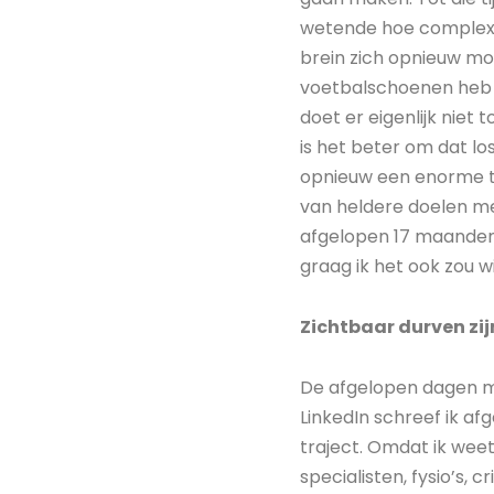
wetende hoe complex h
brein zich opnieuw mo
voetbalschoenen heb ik
doet er eigenlijk niet 
is het beter om dat los
opnieuw een enorme tel
van heldere doelen met 
afgelopen 17 maanden h
graag ik het ook zou wi
Zichtbaar durven zij
De afgelopen dagen me
LinkedIn schreef ik a
traject. Omdat ik wee
specialisten, fysio’s, c