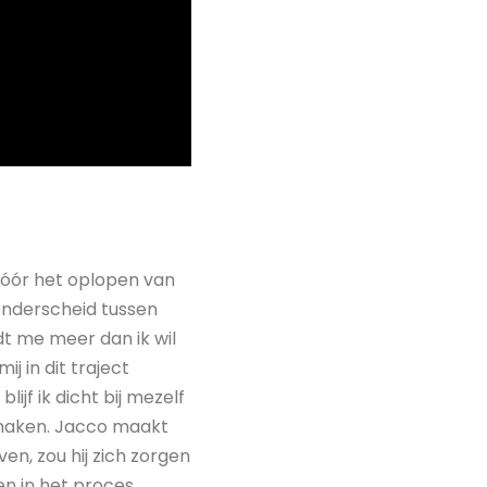
 vóór het oplopen van
onderscheid tussen
dt me meer dan ik wil
j in dit traject
lijf ik dicht bij mezelf
r maken. Jacco maakt
en, zou hij zich zorgen
en in het proces,