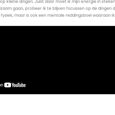
op kleine dingen. Juist daar moet ik mijn energie in steke
aam gaan, probeer ik te blijven focussen op de dingen d
n fysiek, maar is ook een mentale reddingsboei waaraan i