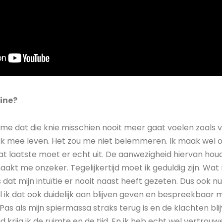
ine?
er me dat die knie misschien nooit meer gaat voelen zoals
 ik mee leven. Het zou me niet belemmeren. Ik maak wel 
Dat laatste moet er echt uit. De aanwezigheid hiervan hou
kt me onzeker. Tegelijkertijd moet ik geduldig zijn. Wat mi
s dat mijn intuïtie er nooit naast heeft gezeten. Dus ook nu b
 zal ik dat ook duidelijk aan blijven geven en bespreekbaa
as als mijn spiermassa straks terug is en de klachten blijv
d krijg ik de ruimte en de tijd. En ik heb echt wel vertrouw