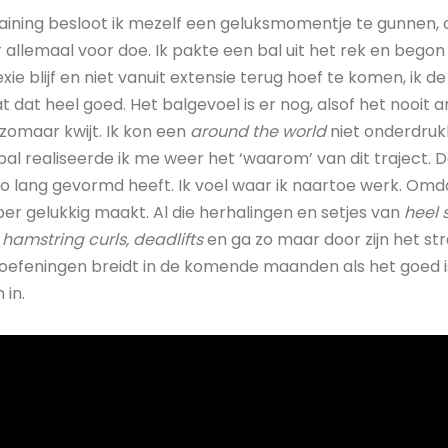
raining besloot ik mezelf een geluksmomentje te gunnen,
 allemaal voor doe. Ik pakte een bal uit het rek en bego
exie blijf en niet vanuit extensie terug hoef te komen, ik de
t dat heel goed. Het balgevoel is er nog, alsof het nooit 
 zomaar kwijt. Ik kon een
around the world
niet onderdrukk
l realiseerde ik me weer het ‘waarom’ van dit traject. D
o lang gevormd heeft. Ik voel waar ik naartoe werk. Omda
er gelukkig maakt. Al die herhalingen en setjes van
heel 
 hamstring curls, deadlifts
en ga zo maar door zijn het st
 oefeningen breidt in de komende maanden als het goed i
 in.