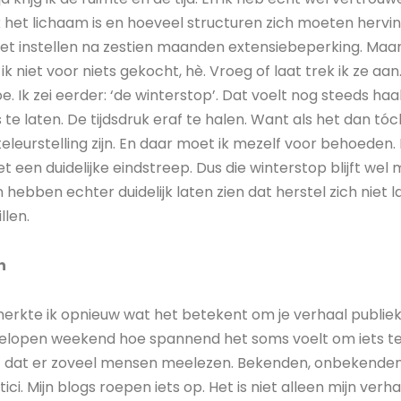
et lichaam is en hoeveel structuren zich moeten hervin
et instellen na zestien maanden extensiebeperking. Maar
 niet voor niets gekocht, hè. Vroeg of laat trek ik ze aa
toe. Ik zei eerder: ‘de winterstop’. Dat voelt nog steeds h
 te laten. De tijdsdruk eraf te halen. Want als het dan tóch
eurstelling zijn. En daar moet ik mezelf voor behoeden. Het
een duidelijke eindstreep. Dus die winterstop blijft wel m
ebben echter duidelijk laten zien dat herstel zich niet 
llen.
n
rkte ik opnieuw wat het betekent om je verhaal publieke
fgelopen weekend hoe spannend het soms voelt om iets te
t dat er zoveel mensen meelezen. Bekenden, onbekenden
ritici. Mijn blogs roepen iets op. Het is niet alleen mijn ver