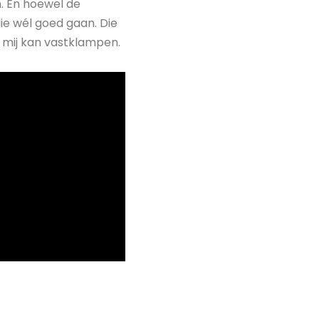
n. En hoewel de
ie wél goed gaan. Die
k mij kan vastklampen.