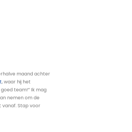
erhalve maand achter
t
, waar hij het
en goed team!” Ik mag
gaan nemen om de
at vanaf. Stap voor