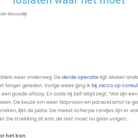
loslaten waar het moet
 de Moosdijk
iddels weer onderweg. De
derde operatie
ligt alweer and
et langer geleden. Vorige week ging ik
bij Jacco op consul
een goede afloop. En zoals hij zelf altijd zegt: “We zijn e
ouwen. De keuze om weer Naproxen en paracetamol te 
breken, lijkt de juiste. De meest scherpe randjes zijn er w
el. De strekking zit erin, de rest moet nu gaan volgen…
r het kan