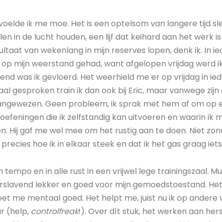
oelde ik me moe. Het is een optelsom van langere tijd sle
en in de lucht houden, een lijf dat keihard aan het werk is
ltaat van wekenlang in mijn reserves lopen, denk ik. In ie
 op mijn weerstand gehad, want afgelopen vrijdag werd ik
nd was ik gevloerd. Het weerhield me er op vrijdag in ie
al gesproken train ik dan ook bij Eric, maar vanwege zijn
angewezen. Geen probleem, ik sprak met hem af om op e
g oefeningen die ik zelfstandig kan uitvoeren en waarin ik 
n. Hij gaf me wel mee om het rustig aan te doen. Niet zo
 precies hoe ik in elkaar steek en dat ik het gas graag iets
n tempo en in alle rust in een vrijwel lege trainingszaal. Mu
verslavend lekker en goed voor mijn gemoedstoestand. Het
t me mentaal goed. Het helpt me, juist nu ik op andere v
r (help,
controlfreak
!). Over dít stuk, het werken aan hers