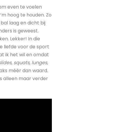
 om even te voelen
n ‘m hoog te houden. Zo
 bal laag en dicht bij
anders is geweest.
en. Lekker! In die
e liefde voor de sport
t ik het wil en omdat
slides, squats, lunges,
raks méér dan waard.
s alleen maar verder