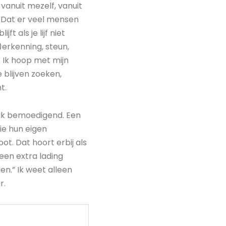
 vanuit mezelf, vanuit
. Dat er veel mensen
t als je lijf niet
)erkenning, steun,
. Ik hoop met mijn
 blijven zoeken,
t.
tuk bemoedigend. Een
ie hun eigen
t. Dat hoort erbij als
een extra lading
len.” Ik weet alleen
r.