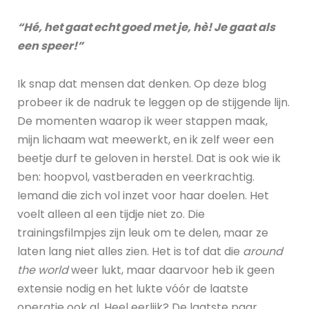
“Hé, het gaat echt goed met je, hè! Je gaat als
een speer!”
Ik snap dat mensen dat denken. Op deze blog
probeer ik de nadruk te leggen op de stijgende lijn.
De momenten waarop ik weer stappen maak,
mijn lichaam wat meewerkt, en ik zelf weer een
beetje durf te geloven in herstel. Dat is ook wie ik
ben: hoopvol, vastberaden en veerkrachtig.
Iemand die zich vol inzet voor haar doelen. Het
voelt alleen al een tijdje niet zo. Die
trainingsfilmpjes zijn leuk om te delen, maar ze
laten lang niet alles zien. Het is tof dat die
around
the world
weer lukt, maar daarvoor heb ik geen
extensie nodig en het lukte vóór de laatste
operatie ook al. Heel eerlijk? De laatste paar