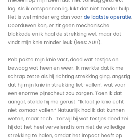
meteen op mijn been dat niet volledig gestrekt
lag. Als ik ontspannen lig, lukt dat niet zonder hulp.
Het is wel minder erg dan voor
de laatste operatie
.
Doorduwen kan, er zit geen mechanische
blokkade en ik haal de strekking wel, maar dat
vindt mijn knie minder leuk (lees: AU!!).
Rob pakte mijn knie vast, deed wat testjes en
bewoog wat heen en weer. Ik merkte dat ik me
schrap zette als hij richting strekking ging, angstig
dat hij mijn knie in strekking liet ‘vallen’, wat voor
een enorme pijnscheut zou zorgen. Toen ik dat
aangaf, stelde hij me gerust: “Ik laat je knie echt
niet zomaar vallen.” Natuurlijk had ik dat kunnen
weten, maar toch… Terwijl hij wat testjes deed zei
hij dat het heel vervelend is om niet de volledige
strekking te halen, omdat het impact heeft op