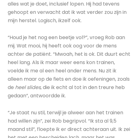
alles wat je doet, inclusief lopen. Hij had tevens
gehoopt en verwacht dat ik wat verder zou zijn in
mijn herstel. Logisch, ikzelf ook.
“Houd je het nog een beetje vol?”, vroeg Rob aan
mij. Wat mooi, hij heeft ook oog voor de mens
achter de patiënt. “Mwoah, het is ok. Dit duurt echt
heel lang. Als ik maar weer eens kon trainen,
voelde ik me al een heel ander mens. Nu zit ik
alleen maar op de fiets en doe ik oefeningen, zoals
de
heel slides
, die ik echt al tot in den treure heb
gedaan”, antwoordde ik.
“Je staat nu stil, terwijl je alweer aan het trainen
had willen zijn”, zei Rob begripvol. “Ik sta al 9,5
maand stil”, floepte ik er direct achteraan uit. Ik zei
het met een bescheiden lach, maar het was