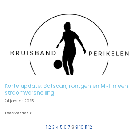
Korte update: Botscan, röntgen en MRI in een
stroomversnelling
24 januari 2025
Lees verder
1
2
3
4
5
6
7
8
9
10
11
12