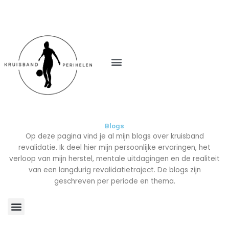
M
e
n
u
Blogs
Op deze pagina vind je al mijn blogs over kruisband
revalidatie. Ik deel hier mijn persoonlijke ervaringen, het
verloop van mijn herstel, mentale uitdagingen en de realiteit
van een langdurig revalidatietraject. De blogs zijn
geschreven per periode en thema.
M
e
P
P
P
P
P
P
P
P
P
P
P
P
n