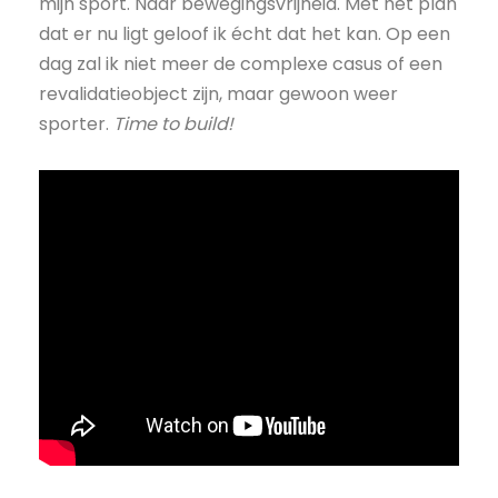
mijn sport. Naar bewegingsvrijheid. Met het plan
dat er nu ligt geloof ik écht dat het kan. Op een
dag zal ik niet meer de complexe casus of een
revalidatieobject zijn, maar gewoon weer
sporter.
Time to build!