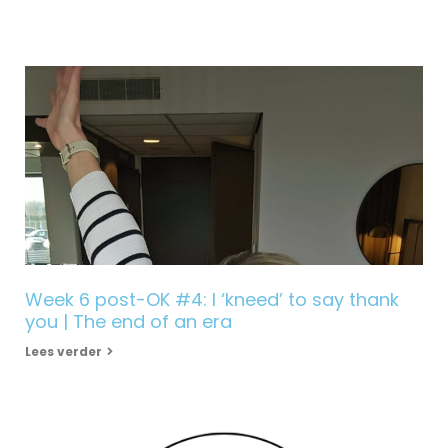
Week 6 post-OK #4: I ‘kneed’ to say thank
you | The end of an era
Lees verder