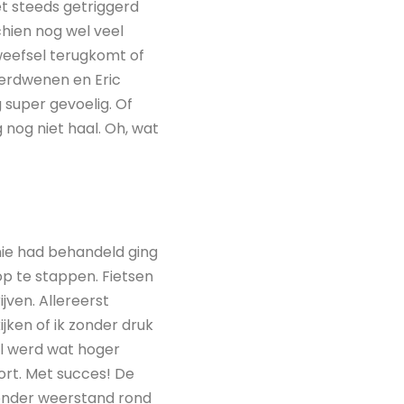
et steeds getriggerd
chien nog wel veel
nweefsel terugkomt of
 verdwenen en Eric
 super gevoelig. Of
g nog niet haal. Oh, wat
nie had behandeld ging
 op te stappen. Fietsen
jven. Allereerst
ken of ik zonder druk
l werd wat hoger
ort. Met succes! De
zonder weerstand rond