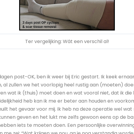
Ter vergelijking: Wát een verschil al!
agen post-OK, ben ik weer bij Eric gestart. Ik keek ernaar 
 al zullen we het voorlopig heel rustig aan (moeten) doe
n wat ik (thuis) moet doen en wat vooral niet, dat ik di
duidelijkheid heb kan ik me er beter aan houden en voorkom
uilt het gevaar voor mij. Ik heb na deze operatie wel wat me
kunnen geven en het lukt me zelfs gewoon eens op de bank
ebben iets te moeten doen. Een persoonlijke overwinning 
me zei: “Wat krijgen we nou, ga je nog verstandig worden