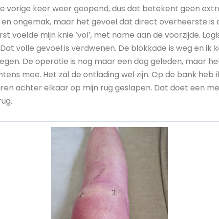
e vorige keer weer geopend, dus dat betekent geen extra 
 en ongemak, maar het gevoel dat direct overheerste is d
erst voelde mijn knie ‘vol’, met name aan de voorzijde. Lo
 Dat volle gevoel is verdwenen. De blokkade is weg en ik k
wegen. De operatie is nog maar een dag geleden, maar het
ntens moe. Het zal de ontlading wel zijn. Op de bank heb i
ren achter elkaar op mijn rug geslapen. Dat doet een m
rug.