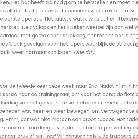
ken. Het bot heeft tijd nodig om te herstellen en moet ni
ezelf dat ik dit proces wat spannend vind en ik ben miss
e eerste operatie. Het laatste wat ik wil is dat er litteke
 herstelt. De cyclops en het littekenweefsel zijn dan wel
daardoor met gemak naar strekking, echter dat bot is nog
t heeft ook gevolgen voor het lopen, waarbij ik de strekkin
g dat ik weer normaal kan lopen.
One day.
oor de tweede keer deze week naar Eric. Nadat hij mijn k
e sessie naar de trainingszaal, om voor het eerst de fiets
loeding van het gewricht te verbeteren en vocht af te dri
beneden wat heen en weer bewegen, om vervolgens te kij
g. Hmm, dat was niet meteen een groot succes. Het zade
 werd ook de cranklengte van de rechtertrapper wat ingek
onder druk of pijn.
Yes!
Vijf minuten heb ik de trappers 