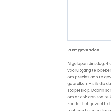
Rust gevonden
Afgelopen dinsdag, 4 d
vooruitgang te boeken,
om precies aan te geve
gebruiken. Als ik die 
stapel loop. Daarin sch
om er ook aan toe te 
zonder het gevoel te h
met een knipoog tegen 