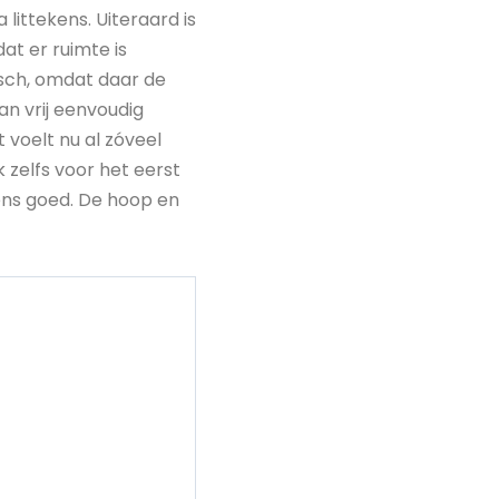
littekens. Uiteraard is
at er ruimte is
gisch, omdat daar de
an vrij eenvoudig
 voelt nu al zóveel
k zelfs voor het eerst
ens goed. De hoop en