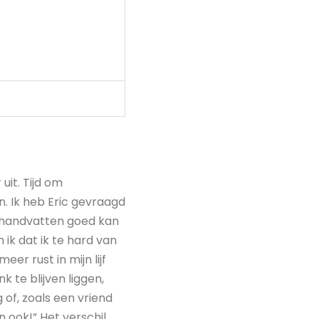
uit. Tijd om
n. Ik heb Eric gevraagd
e handvatten goed kan
 ik dat ik te hard van
er rust in mijn lijf
 te blijven liggen,
of, zoals een vriend
 ook!” Het verschil