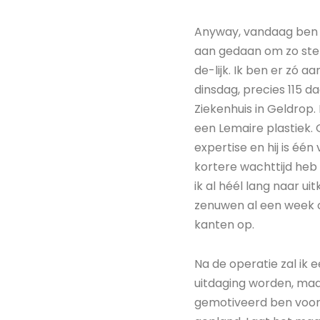
Anyway, vandaag ben ik
aan gedaan om zo sterk 
de-lijk. Ik ben er zó
dinsdag, precies 115 
Ziekenhuis in Geldrop
een Lemaire plastiek. 
expertise en hij is éé
kortere wachttijd heb
ik al héél lang naar ui
zenuwen al een week of
kanten op.
Na de operatie zal ik e
uitdaging worden, maar
gemotiveerd ben voor m