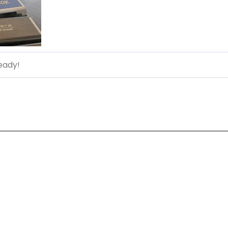
eady!