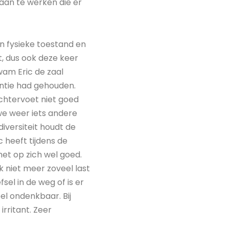
aan te werken die er
ijn fysieke toestand en
t, dus ook deze keer
wam Eric de zaal
antie had gehouden.
echtervoet niet goed
we weer iets andere
iversiteit houdt de
c heeft tijdens de
het op zich wel goed.
ik niet meer zoveel last
sel in de weg of is er
el ondenkbaar. Bij
irritant. Zeer