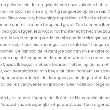
en geleden. Na de terugvlucht van onze vakantie heb ik 
en, omdat mijn knie erg heftig reageerde op deze reis. N
een flinke zwelling, bewegingsbeperking, stijfheid en behoo
er een aantal stappen terug had gezet. Eén keer heb ik z
bed gaan liggen, iets wat ik normaliter echt niet snel zou
erd. Ik wilde zo graag verder in mijn goede trainingsflow
en kreeg ik ook niet meer gestrekt en ik bleef hangen op
binnen. De pijn aan de buitenzijde van mijn knie en kniehol
a een dag of 3 begonnen de klachten wat af te nemen e
o basics
. Ik begon met een kwartier fietsen op de homet
M, wat
heel slides
en m’n been ‘uit laten hangen’. De str
ningen probeerde ik in de daaropvolgende dagen steeds w
an de reis verdwenen en ik kon er weer volle bak tegena
ijn fysio, mocht. “Snap je dat ik écht uitkijk naar die afspra
Nee, dat snap ik eigenlijk niet, je wordt daar toch afgemat