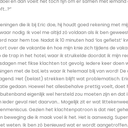
doel en dan voelt het toch fijn om er samen met iemand 
ft…?”
feningen die ik bij Eric doe, hij houdt goed rekening met m
waar nodig. Ik voel me altijd zó voldaan als ik ben gewees
rd naar hem toe. Nadat ik 10 minuten had ‘los gefietst’ k
rt over de vakantie én hoe mijn knie zich tijdens de vak
 de trap in het hotel, waar ik struikelde doordat ik mijn r
isdagen met fikse klachten tot gevolg. Iedere keer doen 
ngen met de bal, iets waar ik helemaal blij van word! De d
agend. Het (belast) strekken blijft wat problematisch. Eri
atie gedaan. Hoewel het allesbehalve prettig voelt, doet 
 buitenband eigenlijk wel hersteld zou moeten zijn en dat 
ieder geval niet daarvan… Mogelijk zit er wat littekenweef
tenmeniscus. Gezien het klachtenpatroon is dat niet gehe
en beweging die ik maak voel ik het. Het is aanwezig. Super 
het weten. Ik ben zó benieuwd wat er wordt aangetroffen.