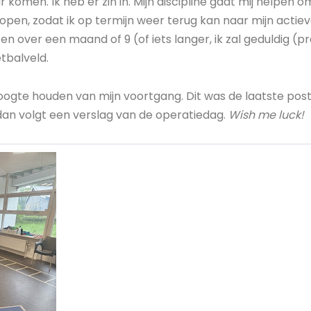
 komen. Ik heb er zin in. Mijn discipline gaat mij helpen 
open, zodat ik op termijn weer terug kan naar mijn actiev
n over een maand of 9 (of iets langer, ik zal geduldig (pr
tbalveld.
e hoogte houden van mijn voortgang. Dit was de laatste pos
, dan volgt een verslag van de operatiedag.
Wish me luck!