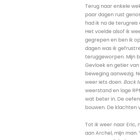
Terug naar enkele wek
paar dagen rust genom
had ik na de terugreis 
Het voelde alsof ik we
gegrepen en ben ik op 
dagen was ik gefrustre
teruggeworpen. Mijn be
Gevloek en getier van 
beweging aanwezig. N
weer iets doen.
Back t
weerstand en lage RP
wat beter in. De oefe
bouwen. De klachten v
Tot ik weer naar Eric, m
aan Archel, mijn man. “