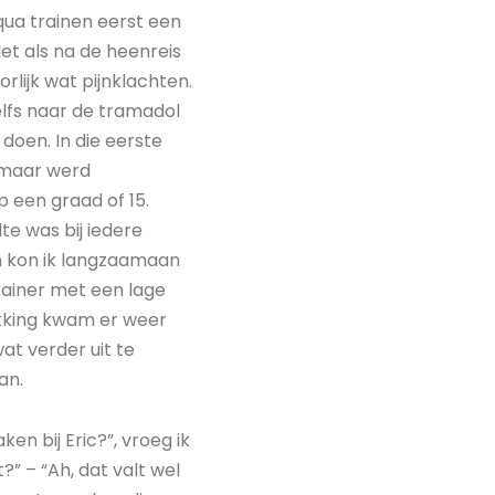
qua trainen eerst een
et als na de heenreis
rlijk wat pijnklachten.
elfs naar de tramadol
 doen. In die eerste
, maar werd
 een graad of 15.
te was bij iedere
n kon ik langzaamaan
rainer met een lage
ekking kwam er weer
at verder uit te
an.
ken bij Eric?”, vroeg ik
?” – “Ah, dat valt wel