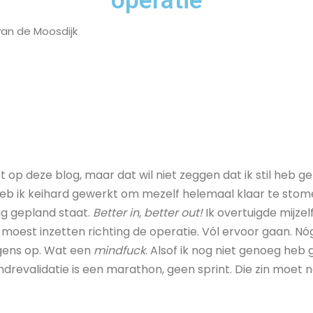
operatie
van de Moosdijk
t op deze blog, maar dat wil niet zeggen dat ik stil heb ge
b ik keihard gewerkt om mezelf helemaal klaar te stom
g gepland staat.
Better in, better out!
Ik overtuigde mijzel
 moest inzetten richting de operatie. Vól ervoor gaan. Nóg
gens op. Wat een
mindfuck
. Alsof ik nog niet genoeg heb 
bandrevalidatie is een marathon, geen sprint. Die zin moet