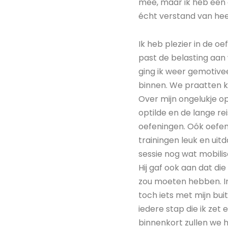
mee, maar ik heb een 
écht verstand van hee
Ik heb plezier in de oe
past de belasting aan 
ging ik weer gemotivee
binnen. We praatten ko
Over mijn ongelukje op
optilde en de lange re
oefeningen. Oók oefeni
trainingen leuk en uitd
sessie nog wat mobilis
Hij gaf ook aan dat die
zou moeten hebben. In 
toch iets met mijn bui
iedere stap die ik zet 
binnenkort zullen we 