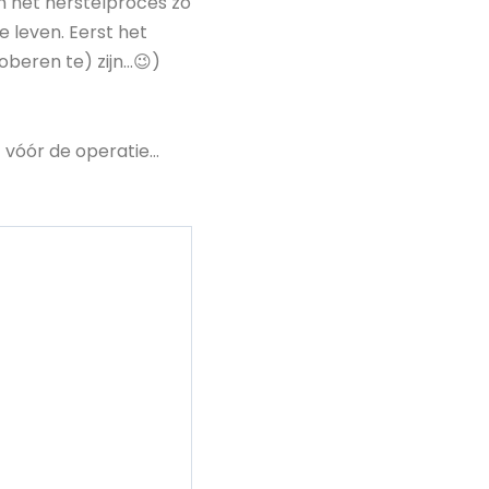
om het herstelproces zo
e leven. Eerst het
oberen te) zijn…😉)
t vóór de operatie…