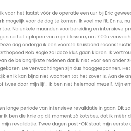
 voor het laatst vóór de operatie een uur bij Eric geweest
mogelijk voor de dag te komen. Ik voel me fit. En nu, nu i
 aan toe. Na enkele maanden voorbereiding en intensieve 
dagen na het oplopen van mijn blessure, om 7.00u verwach
. Deze dag onderga ik een voorste kruisband reconstruc
Orthopeed Rob Bogie zal deze klus gaan klaren. Ik vertrouw
n van de belangrijkste redenen dat ik niet voor een ander 
 gekozen. De verwachtingen zijn dus hooggespannen. Het 
tkijk en ik kan bijna niet wachten tot het zover is. Aan de 
 twee door mijn lijf… Ik ben niet helemaal mezelf. Mijn em
en lange periode van intensieve revalidatie in gaan. Dit za
 ik ben die knie op dit moment zó kotsbeu, dat ik méér da
ijn revalidatie. Twee dagen post-OK staat mijn eerste af