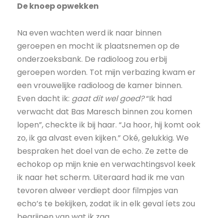
De knoep opwekken
Na even wachten werd ik naar binnen
geroepen en mocht ik plaatsnemen op de
onderzoeksbank. De radioloog zou erbij
geroepen worden. Tot mijn verbazing kwam er
een vrouwelijke radioloog de kamer binnen.
Even dacht ik:
gaat dit wel goed?
“Ik had
verwacht dat Bas Maresch binnen zou komen
lopen”, checkte ik bij haar. “Ja hoor, hij komt ook
zo, ik ga alvast even kijken.” Oké, gelukkig. We
bespraken het doel van de echo. Ze zette de
echokop op mijn knie en verwachtingsvol keek
ik naar het scherm. Uiteraard had ik me van
tevoren alweer verdiept door filmpjes van
echo’s te bekijken, zodat ik in elk geval íets zou
begrijpen van wat ik zag.