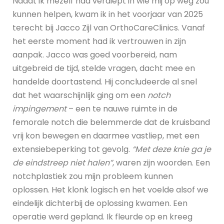
Nadat ik mezelf had verdiept in wie mij op weg zou
kunnen helpen, kwam ik in het voorjaar van 2025
terecht bij Jacco Zijl van OrthoCareClinics. Vanaf
het eerste moment had ik vertrouwen in zijn
aanpak. Jacco was goed voorbereid, nam
uitgebreid de tijd, stelde vragen, dacht mee en
handelde doortastend. Hij concludeerde al snel
dat het waarschijnlijk ging om een
notch
impingement
– een te nauwe ruimte in de
femorale notch die belemmerde dat de kruisband
vrij kon bewegen en daarmee vastliep, met een
extensiebeperking tot gevolg.
“Met deze knie ga je
de eindstreep niet halen”
, waren zijn woorden. Een
notchplastiek zou mijn probleem kunnen
oplossen. Het klonk logisch en het voelde alsof we
eindelijk dichterbij de oplossing kwamen. Een
operatie werd gepland. Ik fleurde op en kreeg