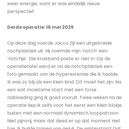
weer energie, want er was eindelijk nieuw
perspectief.
Derde operatie: 16 mei 2025
Op deze dag voerde Jacco Zijl een uitgebreide
nochplastiek uit. Hij noemde mijn ‘notch’ een
‘notchje’. Die kruisband paste er niet in. Op de
operatietafel werd er na de notchplastiek een
foto gemaakt van de hyperextensie die ik haalde.
Ik was zo blij als een klein kind. Dít moet het zijn. Na
een wat moeizame start met een forse
nabloeding ging ik goed vooruit. Twee weken na de
operatie liep ik zelfs voor het eerst een klein blokje
buiten met een normaal dynamisch looppatroon.
Niet pijnvrij, maar dat deed er op dat moment niet
toe. Ik huilde tranen van geluk. De winterstop? Dat