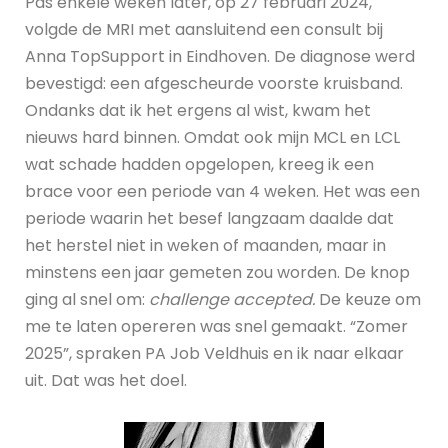
Pas enkele weken later, op 27 februari 2024,
volgde de MRI met aansluitend een consult bij
Anna TopSupport in Eindhoven. De diagnose werd
bevestigd: een afgescheurde voorste kruisband.
Ondanks dat ik het ergens al wist, kwam het
nieuws hard binnen. Omdat ook mijn MCL en LCL
wat schade hadden opgelopen, kreeg ik een
brace voor een periode van 4 weken. Het was een
periode waarin het besef langzaam daalde dat
het herstel niet in weken of maanden, maar in
minstens een jaar gemeten zou worden. De knop
ging al snel om:
challenge accepted.
De keuze om
me te laten opereren was snel gemaakt. “Zomer
2025”, spraken PA Job Veldhuis en ik naar elkaar
uit. Dat was het doel.