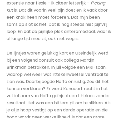
extensie naar flexie – ik citeer letterlijk –
f*cking
kut
is. Dat dit voorin veel pijn doet en ik vaak door
een knak heen moet forceren. Dat mijn been
soms op slot schiet. Dat ik nog steeds niet pijnvrij
loop. En dat de pijnlijke plek anteromediaal, waar ik
al lange tijd mee zit, ook niet weg is.
De lijntjes waren gelukkig kort en uiteindelijk werd
bij een volgend consult ook collega Martijn
Brinkman betrokken. In juli volgde een MRI-scan,
waarop wel weer wat littekenweefsel ventraal te
zien was. Daarbij oogde Hoffa onrustig. Zou dit het
kunnen verklaren? Er werd Kenacort recht in het
vetlichaam van Hoffa geïnjecteerd. Helaas zonder
resultaat. Het was een bittere pil om te slikken. Als
je al je hoop vestigt op een derde operatie en die
hoop wordt geen werkelijkheid, is dat een grote