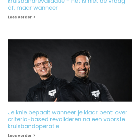
kruisbandrevalidatie – het is niet de vraag
óf, maar wanneer
Lees verder
Je knie bepaalt wanneer je klaar bent: over
criteria-based revalideren na een voorste
kruisbandoperatie
Lees verder